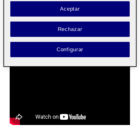
Pública
Aceptar
Hola a todos,
Rechazar
Aquí dejo mi
Flipbook
:
Configurar