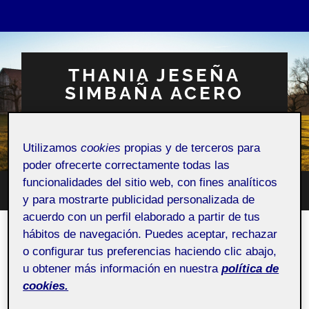
THANIA JESEÑA
SIMBAÑA ACERO
Espacio Personal
Utilizamos
cookies
propias y de terceros para
poder ofrecerte correctamente todas las
funcionalidades del sitio web, con fines analíticos
Altern
y para mostrarte publicidad personalizada de
Alternar
el
el
acuerdo con un perfil elaborado a partir de tus
campo
menú
de
hábitos de navegación. Puedes aceptar, rechazar
móvil
búsqu
Pour one more, please!
o configurar tus preferencias haciendo clic abajo,
u obtener más información en nuestra
política de
24 MARZO, 2024
/
SIN COMENTARIOS
cookies.